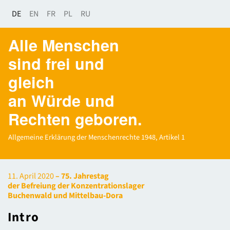
DE
EN
FR
PL
RU
Alle Menschen
sind frei und
gleich
an Würde und
Rechten geboren.
Allgemeine Erklärung der Menschenrechte 1948, Artikel 1
11. April 2020
– 75. Jahrestag
der Befreiung der Konzentrationslager
Buchenwald und Mittelbau-Dora
Intro