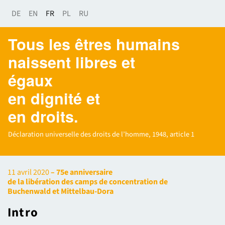
DE
EN
FR
PL
RU
Tous les êtres humains
naissent libres et
égaux
en dignité et
en droits.
Déclaration universelle des droits de l’homme, 1948, article 1
11 avril 2020
– 75e anniversaire
de la libération des camps de concentration de
Buchenwald et Mittelbau-Dora
Intro