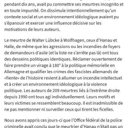
pendant dix ans, avait pu commettre ses meurtres incognito et
en toute impunité. On dissimule intentionnellement qu’un
contexte social et un environnement idéologique avaient pu
s’épanouir et exercer une influence décisive sur les
motivations de leurs auteurs.
Le meurtre de Walter Lübcke à Wolfhagen, ceux d’Hanau et
Halle, de même que les agressions ou les incendies de foyers
de demandeurs d’asile (et la liste ne s’arrête pas là) ont tous
des desseins politiques identiques. Réclamer ouvertement de
faire prendre un virage à 180° à la politique mémorielle en
Allemagne et qualifier les crimes des fascistes allemands de
«fiente» de l’histoire revient à allumer un incendie intellectuel
et à créer un environnement idéologique à la violence
politique. Les auteurs de 209 meurtres liés à l’extrême droite
depuis 1990 ont tous agi individuellement. Leurs motifs et
leurs victimes se ressemblent beaucoup. Il est inadmissible de
ne pas mentionner ni surveiller ceux qui tirent les ficelles.
Nous avons appris ces jours-ci que l’Office fédéral de la police
criminelle avait conclu que le meurtrier d’Hanau n’était pas un